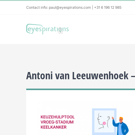
Skip
Contact info: paul@eyespirations.com | +31 6 196 12 985
to
content
Antoni van Leeuwenhoek –