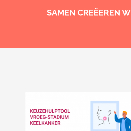
SAMEN CREËEREN WE
Heineken – GDPR