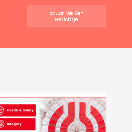
Stuur Me Een
Berichtje
AvL